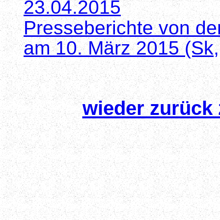
23.04.2015
Presseberichte von d
am 10. März 2015 (Sk,
wieder zurück